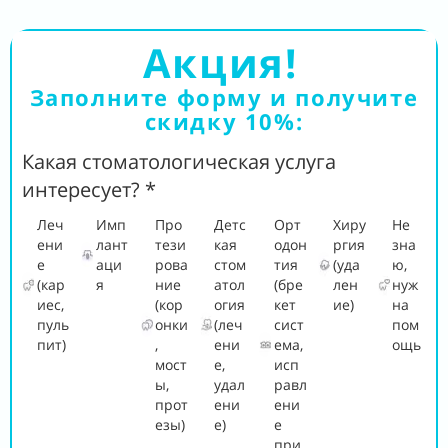
Акция!
Заполните форму и получите
скидку 10%:
Какая стоматологическая услуга
интересует? *
Леч
Имп
Про
Детс
Орт
Хиру
Не
ени
лант
тези
кая
одон
ргия
зна
е
аци
рова
стом
тия
(уда
ю,
(кар
я
ние
атол
(бре
лен
нуж
иес,
(кор
огия
кет
ие)
на
пуль
онки
(леч
сист
пом
пит)
,
ени
ема,
ощь
мост
е,
исп
ы,
удал
равл
прот
ени
ени
езы)
е)
е
при